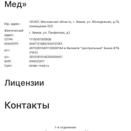
Мед»
141407, Московская область, г. Химки, ул. Молодежная, д.74,
Юр. адрес:
помещение 023
Фактический
г. Химки, ул. Панфилова, д.1
адрес:
ОГРН:
1115047000936
ИНН/КПП:
5047121680/504701001
40702810401130000164 в Филиале "Центральный" Банка ВТБ
р/с:
(ПАО)
к/с:
30101810145250000411
БИК:
044525411
Сайт:
kinder-med.ru
Лицензии
Контакты
1-е отделение: