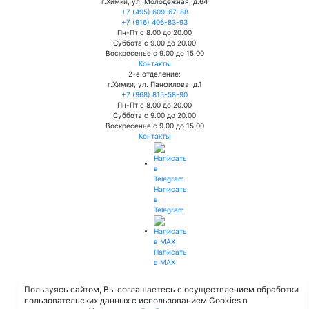
г.Химки, ул. Молодежная, д.64
+7 (495) 609-67-88
+7 (916) 406-83-93
Пн-Пт с 8.00 до 20.00
Суббота с 9.00 до 20.00
Воскресенье с 9.00 до 15.00
Контакты
2-е отделение:
г.Химки, ул. Панфилова, д.1
+7 (968) 815-58-90
Пн-Пт с 8.00 до 20.00
Суббота с 9.00 до 20.00
Воскресенье с 9.00 до 15.00
Контакты
Написать
в
Telegram
Написать
в MAX
Пользуясь сайтом, Вы соглашаетесь с осуществлением обработки
+7 (495) 609-67-88
пользовательских данных с использованием Cookies в
+7 (916) 406-83-93