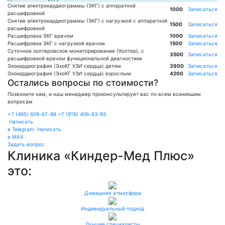
Снятие электрокардиограммы (ЭКГ) с аппаратной
1000
Записаться
расшифровкой
Снятие электрокардиограммы (ЭКГ) с нагрузкой с аппаратной
1500
Записаться
расшифровкой
Расшифровка ЭКГ врачом
1000
Записаться
Расшифровка ЭКГ с нагрузкой врачом
1500
Записаться
Суточное холтеровское мониторирование (Холтер), с
3500
Записаться
расшифровкой врачом функциональной диагностики
Эхокардиография (ЭхоКГ УЗИ сердца) детям
3900
Записаться
Эхокардиография (ЭхоКГ УЗИ сердца) взрослым
4200
Записаться
Остались вопросы по стоимости?
Позвоните нам, и наш менеджер проконсультирует вас по всем возникшим
вопросам
+7 (495) 609-67-88
+7 (916) 406-83-93
Написать
в Telegram
Написать
в MAX
Задать вопрос
Клиника
«Киндер-Мед Плюс»
это:
Домашняя атмосфера
Индивидуальный подход
Лучшие специалисты