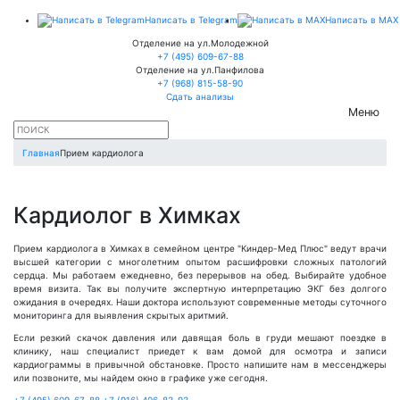
Написать в Telegram
Написать в MAX
Отделение на ул.Молодежной
+7 (495) 609-67-88
Отделение на ул.Панфилова
+7 (968) 815-58-90
Сдать анализы
Меню
Главная
Прием кардиолога
Кардиолог
в Химках
Прием кардиолога в Химках в семейном центре "Киндер-Мед Плюс" ведут врачи
высшей категории с многолетним опытом расшифровки сложных патологий
сердца. Мы работаем ежедневно, без перерывов на обед. Выбирайте удобное
время визита. Так вы получите экспертную интерпретацию ЭКГ без долгого
ожидания в очередях. Наши доктора используют современные методы суточного
мониторинга для выявления скрытых аритмий.
Если резкий скачок давления или давящая боль в груди мешают поездке в
клинику, наш специалист приедет к вам домой для осмотра и записи
кардиограммы в привычной обстановке. Просто напишите нам в мессенджеры
или позвоните, мы найдем окно в графике уже сегодня.