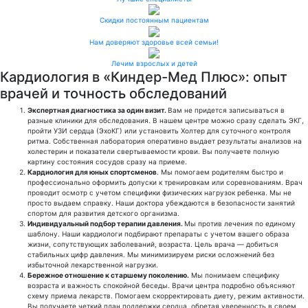
Скидки постоянным пациентам
Нам доверяют здоровье всей семьи!
Лечим взрослых и детей
Кардиология в «Киндер-Мед Плюс»: опыт
врачей и точность обследований
Экспертная диагностика за один визит.
Вам не придется записываться в
разные клиники для обследования. В нашем центре можно сразу сделать ЭКГ,
пройти УЗИ сердца (ЭхоКГ) или установить Холтер для суточного контроля
ритма. Собственная лаборатория оперативно выдает результаты анализов на
холестерин и показатели свертываемости крови. Вы получаете полную
картину состояния сосудов сразу на приеме.
Кардиология для юных спортсменов
. Мы помогаем родителям быстро и
профессионально оформить допуски к тренировкам или соревнованиям. Врач
проводит осмотр с учетом специфики физических нагрузок ребенка. Мы не
просто выдаем справку. Наши доктора убеждаются в безопасности занятий
спортом для развития детского организма.
Индивидуальный подбор терапии давления.
Мы против лечения по единому
шаблону. Наши кардиологи подбирают препараты с учетом вашего образа
жизни, сопутствующих заболеваний, возраста. Цель врача — добиться
стабильных цифр давления. Мы минимизируем риски осложнений без
избыточной лекарственной нагрузки.
Бережное отношение к старшему поколению.
Мы понимаем специфику
возраста и важность спокойной беседы. Врачи центра подробно объясняют
схему приема лекарств. Помогаем скорректировать диету, режим активности.
Вы получаете четкий план поддержки сердца, обретая уверенность в своем