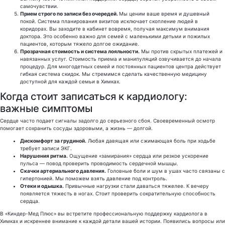
самочувствии.
Прием строго по записи без очередей.
Мы ценим ваше время и душевный
покой. Система планирования визитов исключает скопление людей в
коридорах. Вы заходите в кабинет вовремя, получая максимум внимания
доктора. Это особенно важно для семей с маленькими детьми и пожилых
пациентов, которым тяжело долгое ожидание.
Прозрачная стоимость и система лояльности.
Мы против скрытых платежей и
навязанных услуг. Стоимость приема и манипуляций озвучивается до начала
процедур. Для многодетных семей и постоянных пациентов центра действует
гибкая система скидок. Мы стремимся сделать качественную медицину
доступной для каждой семьи в Химках.
Когда стоит записаться к кардиологу:
важные симптомы
Сердце часто подает сигналы задолго до серьезного сбоя. Своевременный осмотр
помогает сохранить сосуды здоровыми, а жизнь — долгой.
Дискомфорт за грудиной.
Любая давящая или сжимающая боль при ходьбе
требует записи ЭКГ.
Нарушения ритма.
Ощущение «замирания» сердца или резкое ускорение
пульса — повод проверить проводимость сердечной мышцы.
Скачки артериального давления.
Головные боли и шум в ушах часто связаны с
гипертонией. Мы поможем взять давление под контроль.
Отеки и одышка.
Привычные нагрузки стали даваться тяжелее. К вечеру
появляется тяжесть в ногах. Стоит проверить сократительную способность
сердца.
В «Киндер-Мед Плюс» вы встретите профессиональную поддержку кардиолога в
Химках и искреннее внимание к каждой детали вашей истории. Появились вопросы или